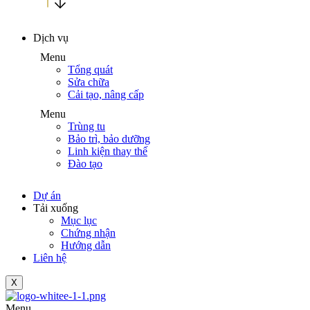
Dịch vụ
Menu
Tổng quát
Sửa chữa
Cải tạo, nâng cấp
Menu
Trùng tu
Bảo trì, bảo dưỡng
Linh kiện thay thế
Đào tạo
Dự án
Tải xuống
Mục lục
Chứng nhận
Hướng dẫn
Liên hệ
X
Menu