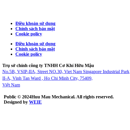
+84-274-375-9622
Điều khoản sử dụng
Chính sách bảo mật
Cookie policy
Điều khoản sử dụng
Chính sách bảo mật
Cookie policy
Trụ sở chính công ty TNHH Cơ Khí Hữu Mậu
No.5B, VSIP-IIA, Street NO.30, Viet Nam Singapore Industrial Park
II-A, Vinh Tan Ward , Ho Chi Minh City, 75409,
Việt Nam
Public © 2024Huu Mau Mechanical. All rights reserved.
Designed by
WEIE