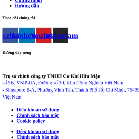
Chứng nhận
Hướng dẫn
Theo dõi chúng tôi
acebook
Linkedin
Youtube
Instagram
Đường dây nóng
+84-274-375-9622
Trụ sở chính công ty TNHH Cơ Khí Hữu Mậu
số 5B, VSIP-IIA, Đường số 30, Khu Công Nghiệp Việt Nam
- Singapore II-A, Phường Vĩnh Tân, Thành Phố Hồ Chí Minh, 75409
Việt Nam
Điều khoản sử dụng
Chính sách bảo mật
Cookie policy
Điều khoản sử dụng
Chính sách bảo mật