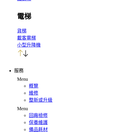
電梯
貨梯
載客電梯
小型升降機
服務
Menu
概覽
維修
整新或升級
Menu
回廠檢修
保養維護
備品耗材