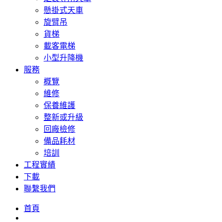
懸掛式天車
旋臂吊
貨梯
載客電梯
小型升降機
服務
概覽
維修
保養維護
整新或升級
回廠檢修
備品耗材
培訓
工程實績
下載
聯繫我們
首頁